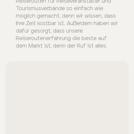
Reiserouten für Reiseveranstalter und
die „Pink City“, das alte, von Mauern umgebene Viertel,
Tourismusverbände so einfach wie
in dem Sie auf die Pracht der majestätischen
möglich gemacht, denn wir wissen, dass
Vergangenheit Jaipurs stoßen, darunter das Hawa
Ihre Zeit kostbar ist. Außerdem haben wir
Mahal und der beeindruckende Stadtpalast.
dafür gesorgt, dass unsere
Reiseroutenerfahrung die beste auf
dem Markt ist, denn der Ruf ist alles.