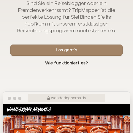
Sind Sie ein Reiseblogger oder ein
Fremdenverkehrsamt? TripMapper ist die
perfekte Lösung für Sie! Binden Sie Ihr
Publikum mit unserem erstklassigen
Reiseplanungsprogramm noch stärker ein.
Los geht's
Wie funktioniert es?
wanderingnoma.ds